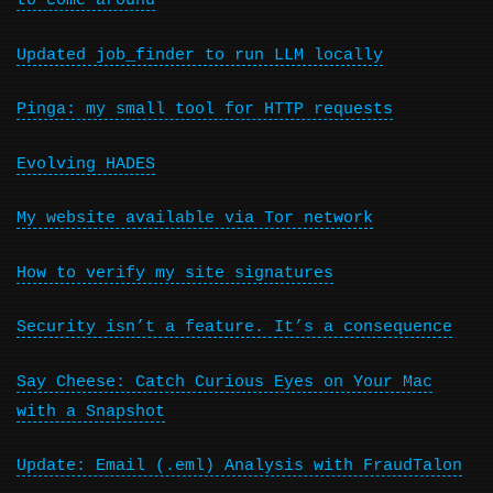
to come around
Updated job_finder to run LLM locally
Pinga: my small tool for HTTP requests
Evolving HADES
My website available via Tor network
How to verify my site signatures
Security isn’t a feature. It’s a consequence
Say Cheese: Catch Curious Eyes on Your Mac
with a Snapshot
Update: Email (.eml) Analysis with FraudTalon