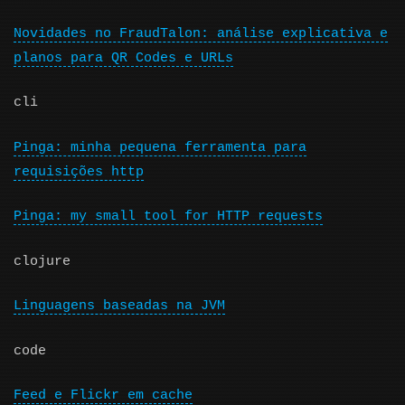
Novidades no FraudTalon: análise explicativa e
planos para QR Codes e URLs
cli
Pinga: minha pequena ferramenta para
requisições http
Pinga: my small tool for HTTP requests
clojure
Linguagens baseadas na JVM
code
Feed e Flickr em cache