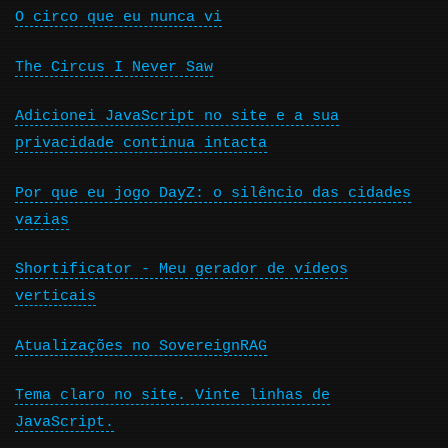
O circo que eu nunca vi
The Circus I Never Saw
Adicionei JavaScript no site e a sua
privacidade continua intacta
Por que eu jogo DayZ: o silêncio das cidades
vazias
Shortificator - Meu gerador de vídeos
verticais
Atualizações no SovereignRAG
Tema claro no site. Vinte linhas de
JavaScript.