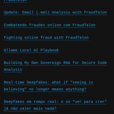
FraudTalon
Update: Email (.eml) Analysis with FraudTalon
Combatendo fraudes online com FraudTalon
Fighting online fraud with FraudTalon
Ollama Local AI Playbook
Building My Own Sovereign RAG for Secure Code
Analysis
Real-time Deepfakes: what if "seeing is
believing" no longer means anything?
Deepfakes em tempo real: e se "ver para crer"
já não valer mais nada?