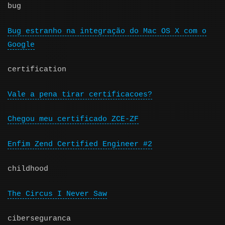
bug
Bug estranho na integração do Mac OS X com o
Google
certification
Vale a pena tirar certificacoes?
Chegou meu certificado ZCE-ZF
Enfim Zend Certified Engineer #2
childhood
The Circus I Never Saw
ciberseguranca