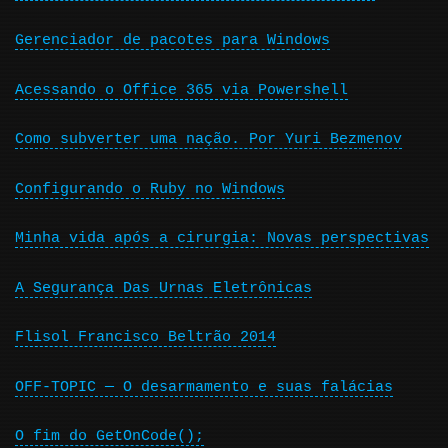
Gerenciador de pacotes para Windows
Acessando o Office 365 via Powershell
Como subverter uma nação. Por Yuri Bezmenov
Configurando o Ruby no Windows
Minha vida após a cirurgia: Novas perspectivas
A Segurança Das Urnas Eletrônicas
Flisol Francisco Beltrão 2014
OFF-TOPIC — O desarmamento e suas falácias
O fim do GetOnCode();