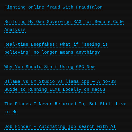
Fighting online fraud with FraudTalon
Building My Own Sovereign RAG for Secure Code
Analysis
Real-time Deepfakes: what if "seeing is
believing" no longer means anything?
Why You Should Start Using GPG Now
Ollama vs LM Studio vs llama.cpp — A No-BS
Guide to Running LLMs Locally on macOS
The Places I Never Returned To, But Still Live
in Me
Job Finder - Automating job search with AI