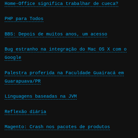
Home-Office significa trabalhar de cueca?
PHP para Todos
BBS: Depois de muitos anos, um acesso
Bug estranho na integração do Mac OS X com o
Google
Palestra proferida na Faculdade Guairacá em
Guarapuava/PR
Linguagens baseadas na JVM
Reflexão diária
Magento: Crash nos pacotes de produtos