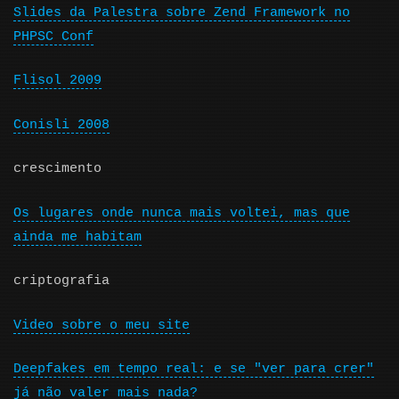
Slides da Palestra sobre Zend Framework no
PHPSC Conf
Flisol 2009
Conisli 2008
crescimento
Os lugares onde nunca mais voltei, mas que
ainda me habitam
criptografia
Video sobre o meu site
Deepfakes em tempo real: e se "ver para crer"
já não valer mais nada?