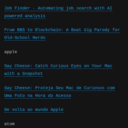
Job Finder - Automating job search with AI
powered analysis
From BBS to Blockchain: A Boat Gig Parody for
Old-School Nerds
apple
Say Cheese: Catch Curious Eyes on Your Mac
with a Snapshot
Say Cheese: Proteja Seu Mac de Curiosos com
Uma Foto na Hora do Acesso
De volta ao mundo Apple
atom