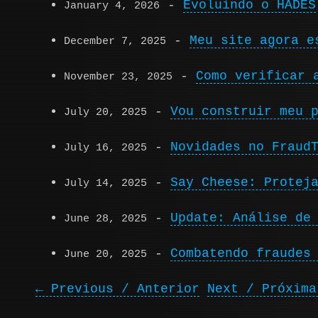
-
Evoluindo o HADES
January 4, 2026
-
Meu site agora e
December 7, 2025
-
Como verificar 
November 23, 2025
-
Vou construir meu 
July 20, 2025
-
Novidades no Fraud
July 16, 2025
-
Say Cheese: Protej
July 14, 2025
-
Update: Análise de
June 28, 2025
-
Combatendo fraudes
June 20, 2025
← Previous / Anterior
Next / Próxima