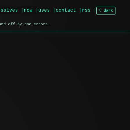
issives
now
uses
contact
rss
☾ dark
and off-by-one errors.