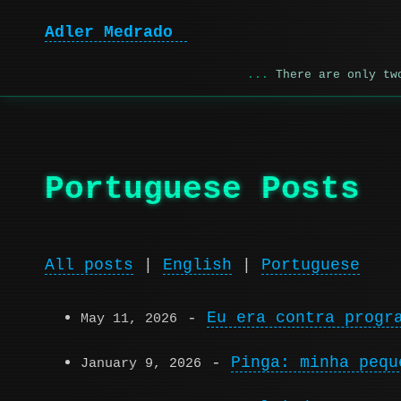
Adler Medrado
There are only tw
Portuguese Posts
All posts
|
English
|
Portuguese
-
Eu era contra progr
May 11, 2026
-
Pinga: minha pequ
January 9, 2026