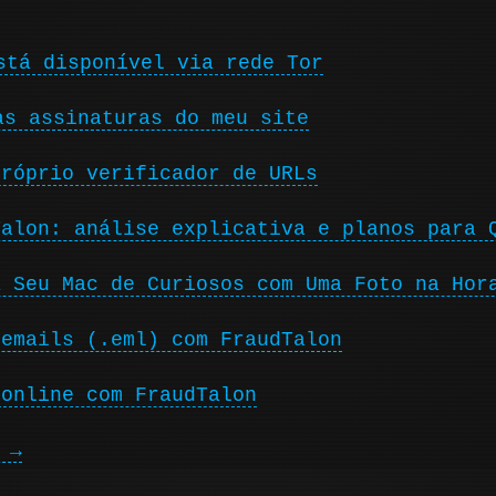
stá disponível via rede Tor
as assinaturas do meu site
próprio verificador de URLs
Talon: análise explicativa e planos para 
a Seu Mac de Curiosos com Uma Foto na Hor
 emails (.eml) com FraudTalon
 online com FraudTalon
 →