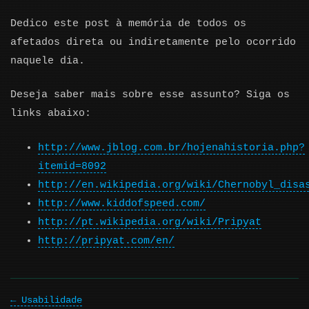
Dedico este post à memória de todos os
afetados direta ou indiretamente pelo ocorrido
naquele dia.
Deseja saber mais sobre esse assunto? Siga os
links abaixo:
http://www.jblog.com.br/hojenahistoria.php?
itemid=8092
http://en.wikipedia.org/wiki/Chernobyl_disa
http://www.kiddofspeed.com/
http://pt.wikipedia.org/wiki/Pripyat
http://pripyat.com/en/
Usabilidade