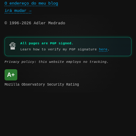
O endereço do meu blog
irá mudar
© 1996-2026 Adler Medrado
All pages are PGP signed.
🔏
Learn how to verify my PGP signature
here
.
Privacy policy: this website employs no tracking.
A+
Mozilla Observatory Security Rating