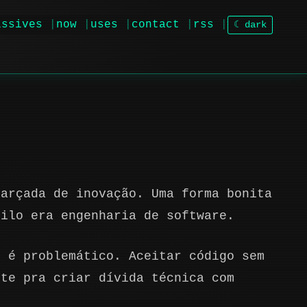
issives
now
uses
contact
rss
☾ dark
farçada de inovação. Uma forma bonita
uilo era engenharia de software.
o é problemático. Aceitar código sem
nte pra criar dívida técnica com