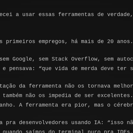
ecei a usar essas ferramentas de verdade
s primeiros empregos, há mais de 20 anos
sem Google, sem Stack Overflow, sem auto
 e pensava: “que vida de merda deve ter 
tação da ferramenta não os tornava melho
 também não os impedia de ser excelentes
anho. A ferramenta era pior, mas o céreb
a pra desenvolvedores usando IA: “isso n
 quando saímos do terminal puro pra IDEs