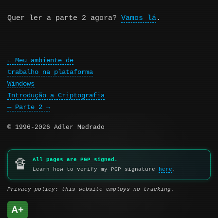
Quer ler a parte 2 agora?
Vamos lá
.
Meu ambiente de
trabalho na plataforma
Windows
Introdução a Criptografia
— Parte 2
© 1996-2026 Adler Medrado
All pages are PGP signed.
🔏
Learn how to verify my PGP signature
here
.
Privacy policy: this website employs no tracking.
A+