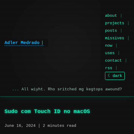
about
projects
posts
missives
Adler Medrado
now
uses
contact
rss
☾ dark
All wiyht. Rho sritched mg kegtops awound?
Sudo com Touch ID no macOS
June 16, 2024
| 2 minutes read