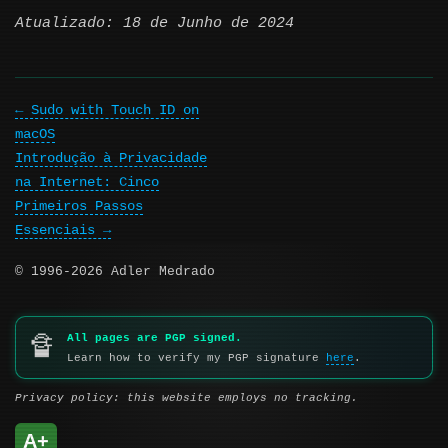
Atualizado: 18 de Junho de 2024
Sudo with Touch ID on
macOS
Introdução à Privacidade
na Internet: Cinco
Primeiros Passos
Essenciais
© 1996-2026 Adler Medrado
All pages are PGP signed.
🔏
Learn how to verify my PGP signature
here
.
Privacy policy: this website employs no tracking.
A+