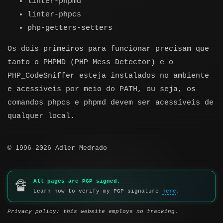
linter-phpmd
linter-phpcs
php-getters-setters
Os dois primeiros para funcionar precisam que
tanto o PHPMD (PHP Mess Detector) e o
PHP_CodeSniffer esteja instalados no ambiente
e acessíveis por meio do PATH, ou seja, os
comandos phpcs e phpmd devem ser acessíveis de
qualquer local.
© 1996-2026 Adler Medrado
All pages are PGP signed.
🔏
Learn how to verify my PGP signature
here
.
Privacy policy: this website employs no tracking.