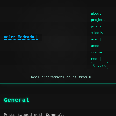
about
projects
posts
missives
Adler Medrado
now
uses
contact
rss
☾ dark
Real programmers count from 0.
General
Posts tagged with
General
.