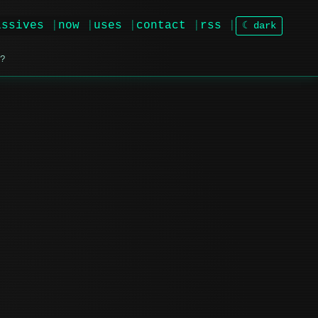
issives
now
uses
contact
rss
☾ dark
?