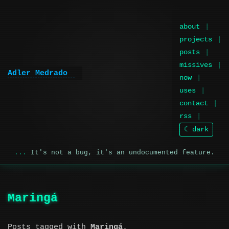
about
projects
posts
missives
Adler Medrado
now
uses
contact
rss
☾ dark
It's not a bug, it's an undocumented feature.
Maringá
Posts tagged with
Maringá
.