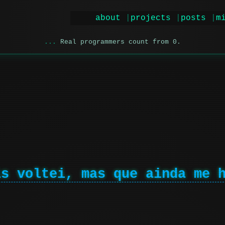
about
projects
posts
m
Real programmers count from 0.
is voltei, mas que ainda me 