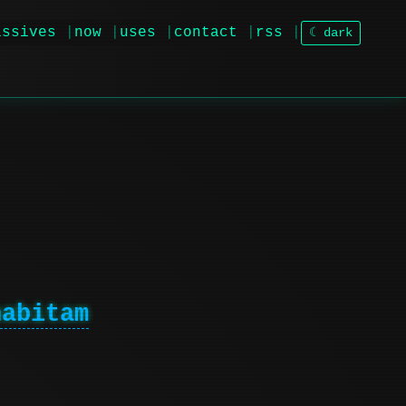
issives
now
uses
contact
rss
☾ dark
habitam