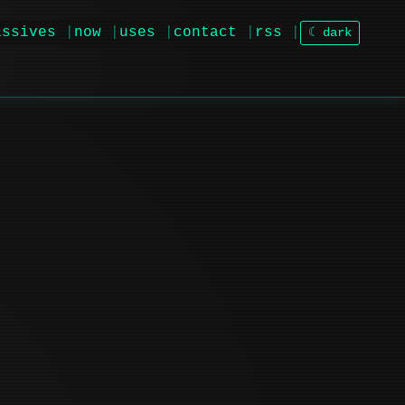
issives
now
uses
contact
rss
☾ dark