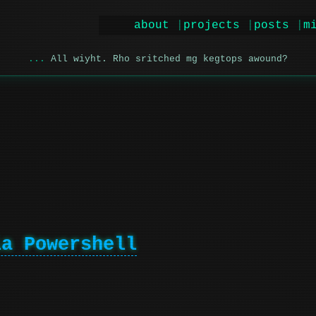
about
projects
posts
m
All wiyht. Rho sritched mg kegtops awound?
ia Powershell