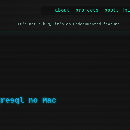
about
projects
posts
m
It's not a bug, it's an undocumented feature.
gresql no Mac