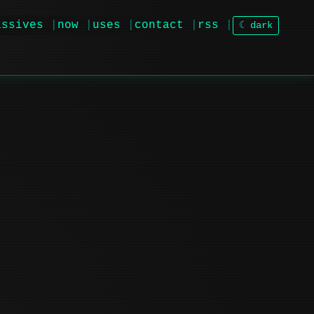
issives
now
uses
contact
rss
☾ dark