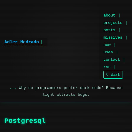
about
projects
posts
missives
Adler Medrado
|
now
uses
contact
rss
☾ dark
Why do programmers prefer dark mode? Because
light attracts bugs.
Postgresql