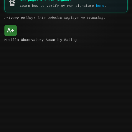
All pages are PGP signed.
🔏
Learn how to verify my PGP signature
here
.
Privacy policy: this website employs no tracking.
A+
Mozilla Observatory Security Rating