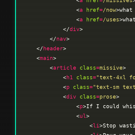
                <
a
href
=
/missives
                <
a
href
=
/now
>what
                <
a
href
=
/uses
>wha
            </
div
        </
nav
    </
header
    <
main
        <
article
class
=
missive
            <
h1
class
=
"text-4xl f
            <
p
class
=
"text-sm tex
            <
div
class
=
prose
                <
p
>If I could whi
                <
ul
                    <
li
>Stop wast