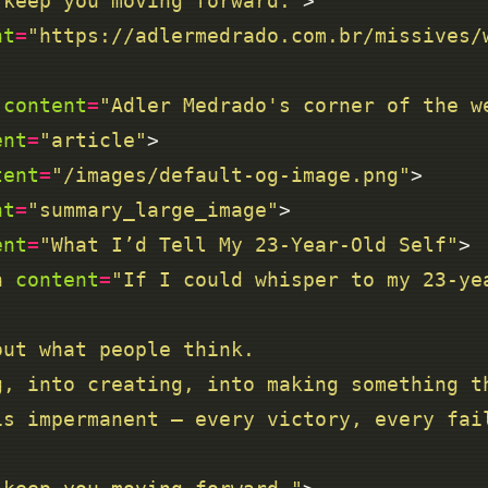
to keep you moving forward."
nt
=
"https://adlermedrado.com.br/missives/
content
=
"Adler Medrado's corner of the w
ent
=
"article"
tent
=
"/images/default-og-image.png"
nt
=
"summary_large_image"
ent
=
"What I’d Tell My 23-Year-Old Self"
n
content
=