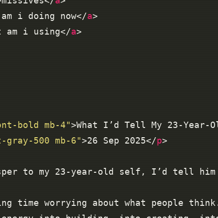
>missives</
a
 am i doing now</
a
t am i using</
a
ont-bold mb-4"
>What I’d Tell My 23-Year-O
t-gray-500 mb-6"
>26 Sep 2025</
p
sper to my 23-year-old self, I’d tell him
ing time worrying about what people think