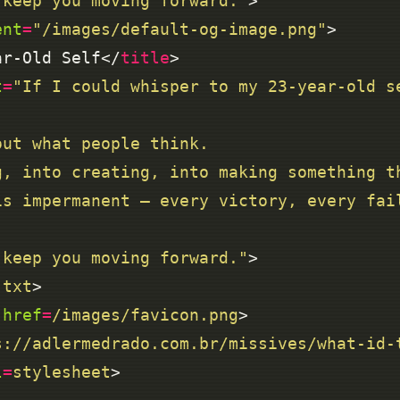
to keep you moving forward."
ent
=
"/images/default-og-image.png"
ar-Old Self</
title
t
=
to keep you moving forward."
.txt
href
=
/images/favicon.png
s://adlermedrado.com.br/missives/what-id-
l
=
stylesheet