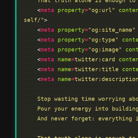
    That truth alone is enough 
    <
meta
property
=
"og:url"
conte
self/"
    <
meta
property
=
"og:site_name"
    <
meta
property
=
"og:type"
cont
    <
meta
property
=
"og:image"
con
    <
meta
name
=
twitter:card
conte
    <
meta
name
=
twitter:title
cont
    <
meta
name
=
twitter:descriptio