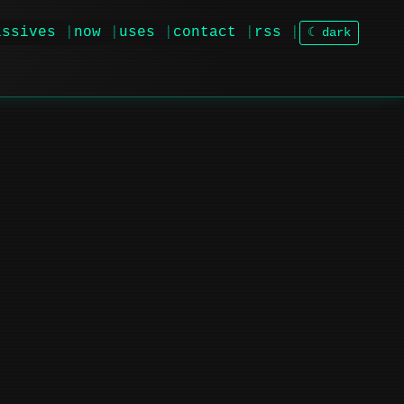
issives
now
uses
contact
rss
☾ dark