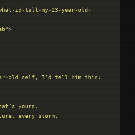
what-id-tell-my-23-year-old-
eb"