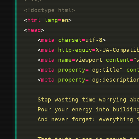
- -->
<!doctype html>
<
html
lang
=
en
<
head
    <
meta
charset
=
utf-8
    <
meta
http-equiv
=
X-UA-Compati
    <
meta
name
=
viewport
content
=
"
    <
meta
property
=
"og:title"
con
    <
meta
property
=
"og:descriptio