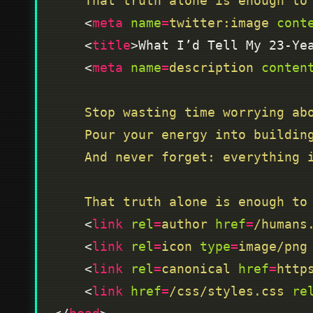
    That truth alone is enough 
    <
meta
name
=
twitter:image
cont
    <
title
>What I’d Tell My 23-Ye
    <
meta
name
=
description
conten
    That truth alone is enough 
    <
link
rel
=
author
href
=
/humans
    <
link
rel
=
icon
type
=
image/png
    <
link
rel
=
canonical
href
=
http
    <
link
href
=
/css/styles.css
re