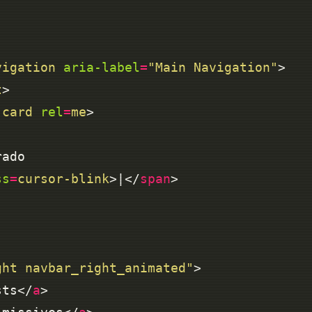
vigation
aria-label
=
"Main Navigation"
t
-card
rel
=
me
ss
=
cursor-blink
>|</
span
ght navbar_right_animated"
sts</
a