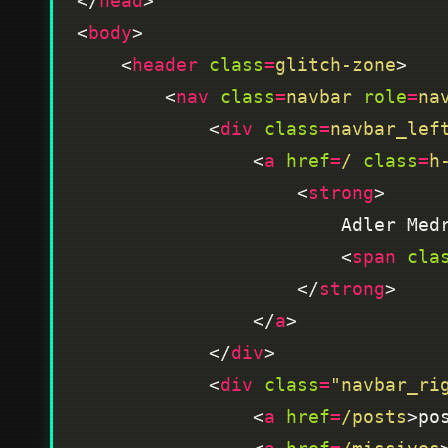
</
head
<
body
    <
header
class
=
glitch-zone
        <
nav
class
=
navbar
role
=
na
            <
div
class
=
navbar_lef
                <
a
href
=
/
class
=
h
                    <
strong
                        <
span
cla
                    </
strong
                </
a
            </
div
            <
div
class
=
"navbar_ri
                <
a
href
=
/posts
>po