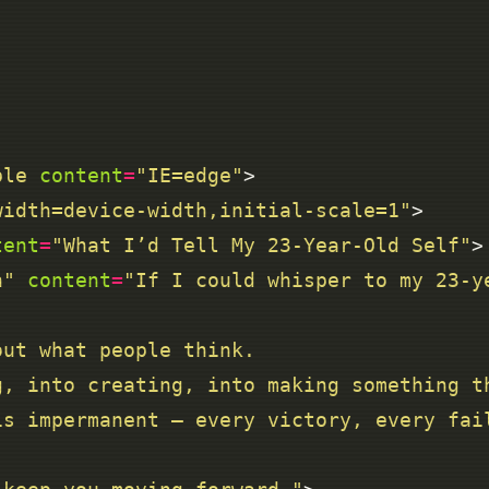
ble
content
=
"IE=edge"
width=device-width,initial-scale=1"
tent
=
"What I’d Tell My 23-Year-Old Self"
n"
content
=