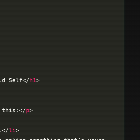
ld Self</
h1
 this:</
p
.</
li